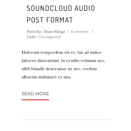
SOUNDCLOUD AUDIO
POST FORMAT
Posted By : Shaun Maluga
/
0 comments
/
Under :
Uncategorized
Malorum temporibus vix ex. Ius ad iudico
labores dissentiunt. In eruditi volumus nec,
nibh blandit deseruisse ne nec, vocibus
albucius maluisset ex usu.
READ MORE