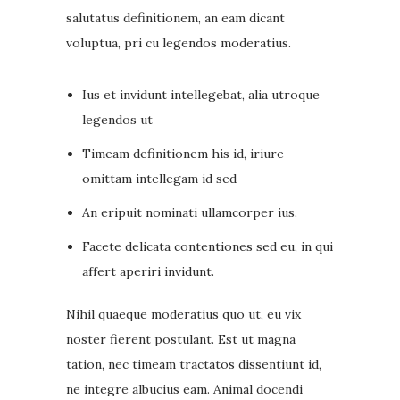
salutatus definitionem, an eam dicant
voluptua, pri cu legendos moderatius.
Ius et invidunt intellegebat, alia utroque
legendos ut
Timeam definitionem his id, iriure
omittam intellegam id sed
An eripuit nominati ullamcorper ius.
Facete delicata contentiones sed eu, in qui
affert aperiri invidunt.
Nihil quaeque moderatius quo ut, eu vix
noster fierent postulant. Est ut magna
tation, nec timeam tractatos dissentiunt id,
ne integre albucius eam. Animal docendi