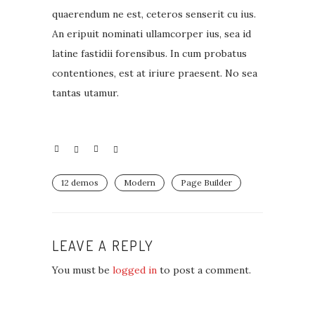
quaerendum ne est, ceteros senserit cu ius.
An eripuit nominati ullamcorper ius, sea id
latine fastidii forensibus. In cum probatus
contentiones, est at iriure praesent. No sea
tantas utamur.
12 demos
Modern
Page Builder
LEAVE A REPLY
You must be
logged in
to post a comment.