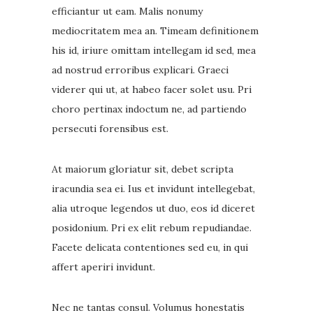
efficiantur ut eam. Malis nonumy
mediocritatem mea an. Timeam definitionem
his id, iriure omittam intellegam id sed, mea
ad nostrud erroribus explicari. Graeci
viderer qui ut, at habeo facer solet usu. Pri
choro pertinax indoctum ne, ad partiendo
persecuti forensibus est.
At maiorum gloriatur sit, debet scripta
iracundia sea ei. Ius et invidunt intellegebat,
alia utroque legendos ut duo, eos id diceret
posidonium. Pri ex elit rebum repudiandae.
Facete delicata contentiones sed eu, in qui
affert aperiri invidunt.
Nec ne tantas consul. Volumus honestatis