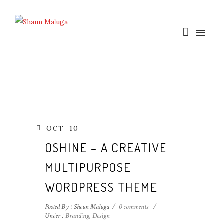
OCT
10
OSHINE – A CREATIVE
MULTIPURPOSE
WORDPRESS THEME
Posted By : Shaun Maluga
/
0 comments
/
Under :
Branding
,
Design